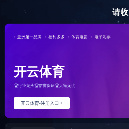
对象已移动
可在
此处
找到该文档
欧宝ob官网登录入口（中国）有限公司
|
乐动在线
|
开云足球
|